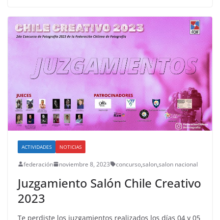
ACTIVIDADES
NOTICIAS
federación
noviembre 8, 2023
concurso
,
salon
,
salon nacional
Juzgamiento Salón Chile Creativo
2023
Te perdiste los juzgamientos realizados los días 04 y 05