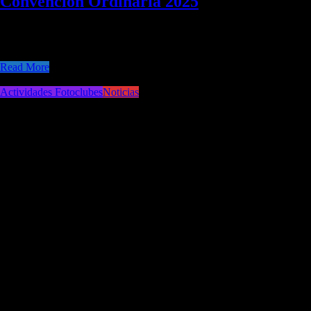
Convención Ordinaria 2025
El recién pasado 29 de noviembre se celebró la Convención Anual de
la Federación Chile de Fotrografía.
Read More
Actividades Fotoclubes
Noticias