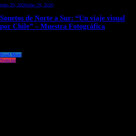
julio 29, 2026
julio 29, 2026
Sonetos de Norte a Sur: “Un viaje visual
por Chile” – Muestra Fotográfica
Sonetos de Norte a Sur: Un viaje visual por Chile es una exposición
colectiva de 60 fotografías a color que plasma
Read More
Noticias