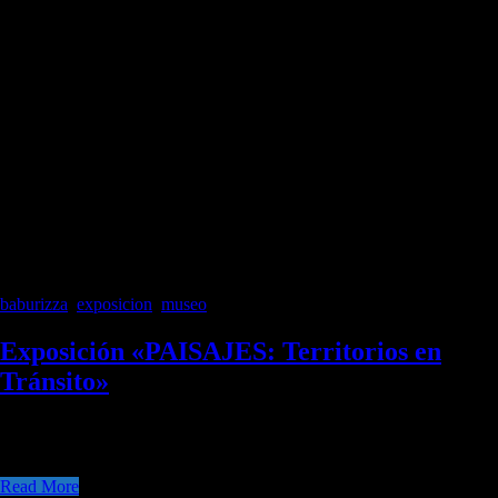
baburizza
,
exposicion
,
museo
Exposición «PAISAJES: Territorios en
Tránsito»
El pasado 19 de agosto, en el contexto de la celebración del Día
Internacional de la Fotografía, se inauguró la
Read More