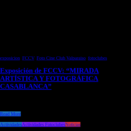
exposicion
,
FCCV
,
Foto Cine Club Valparaiso
,
fotoclubes
Exposición de FCCV: “MIRADA
ARTÍSTICA Y FOTOGRÁFICA
CASABLANCA”
El 09 de agosto recién pasado, el Foto Cine Club Valparaíso inauguró
su nueva exposición colectiva “Mirada Artística y Fotográfica
Read More
Actividades
Actividades Fotoclubes
Noticias