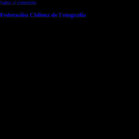
Saltar al contenido
Federación Chilena de Fotografía
Desde 1960 difundiendo la fotografía en Chile