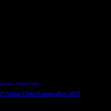
concurso
,
fotoclub
,
salon
2º Salón Chile Fotográfico 2025
El Club Chile Fotográfico con el Patrocinio de la Federación Chilena
de Fotografía, se encuentra desarrollando la segunda versión de