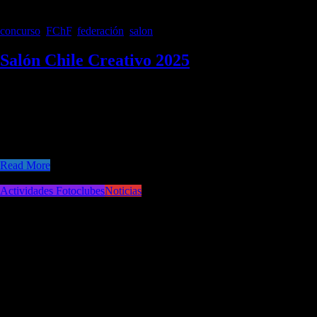
concurso
,
FChF
,
federación
,
salon
Salón Chile Creativo 2025
Salón Nacional de Arte Fotográfico de la Federación Chilena de
Fotografía «Chile Creativo 2025», patrocinio FCHF:
2025/004. Esperamos contar con su importante participación, CIERRE
24 de AGOSTO. Bases y Plataforma de
participación: https://fchilenaf.fotogenius.es/
Read More
Actividades Fotoclubes
Noticias