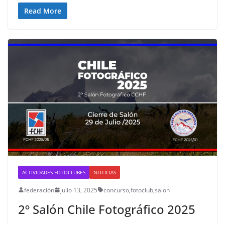
Read More
ACTIVIDADES FOTOCLUBES
NOTICIAS
federación
julio 13, 2025
concurso
,
fotoclub
,
salon
2º Salón Chile Fotográfico 2025