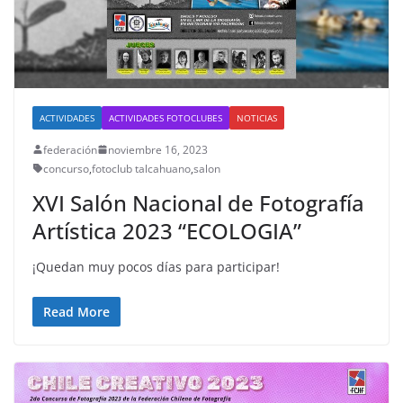
ACTIVIDADES
ACTIVIDADES FOTOCLUBES
NOTICIAS
federación
noviembre 16, 2023
concurso
,
fotoclub talcahuano
,
salon
XVI Salón Nacional de Fotografía
Artística 2023 “ECOLOGIA”
¡Quedan muy pocos días para participar!
Read More