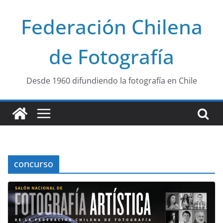
Saltar
Federación Chilena
al
contenido
de Fotografía
Desde 1960 difundiendo la fotografía en Chile
concurso