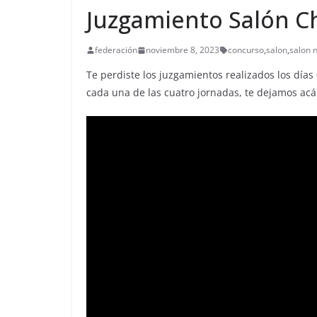
Juzgamiento Salón Ch
federación
noviembre 8, 2023
concurso
,
salon
,
salon 
Te perdiste los juzgamientos realizados los día
cada una de las cuatro jornadas, te dejamos acá