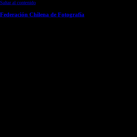
Saltar al contenido
Federación Chilena de Fotografía
Desde 1960 difundiendo la fotografía en Chile