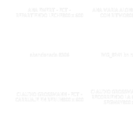
ANA EWERT - FCT -
ANA MARIA ALONGI
REPARTIENDO LECHE800 x 600
CON RITMO800
abandonada 8306
IMG_8241 bn r
CLAUDIO GROSSMAN
CLAUDIO GROSSMANN - FCT -
RECORRIENDO LA 
CARRUAJE EN BERLIN800 x 600
SEGWAY800 x