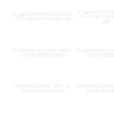
-2 Lugar ALFREDO 
-1 Lugar ALFREDO SANTAMARIA
- FCC - DE VUELTA 
- FCC - PADRE E HIJO800 x 600
600
ALEJANDRO ELSITDIEH - FCCV -
ALEJANDRO ELSITDI
COMPADRES800 x 600
EQUILIBRIO800
ALFONSO CONCHA - FCT - YA
ALFREDO SANTAMAR
SOY ADORNO800 x 600
TRIATLETA800