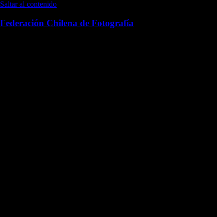
Saltar al contenido
Federación Chilena de Fotografía
Desde 1960 difundiendo la fotografía en Chile