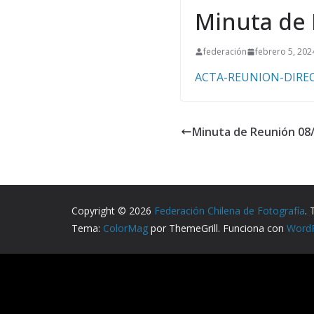
Minuta de 
federación
febrero 5, 202
ACTA-REUNION-DIREC
Minuta de Reunión 08
Copyright © 2026
Federación Chilena de Fotografía
.
Tema:
ColorMag
por ThemeGrill. Funciona con
Word