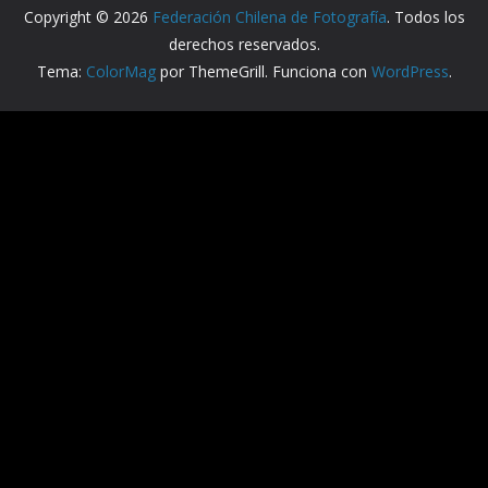
Copyright © 2026
Federación Chilena de Fotografía
. Todos los
derechos reservados.
Tema:
ColorMag
por ThemeGrill. Funciona con
WordPress
.