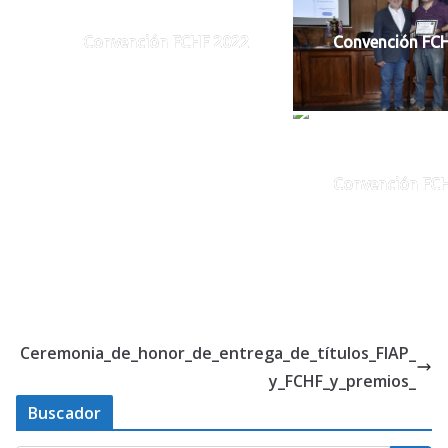
Convención FCHF 2022
Convención FC
Convención FC
Ceremonia_de_honor_de_entrega_de_títulos_FIAP_
y_FCHF_y_premios_
Buscador