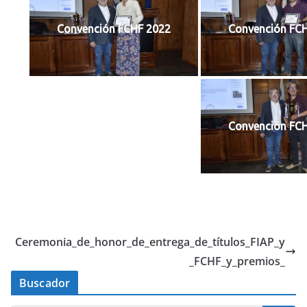
Convención FCHF 2022
Convención FC
Convención FC
Ceremonia_de_honor_de_entrega_de_títulos_FIAP_y
_FCHF_y_premios_
Buscador