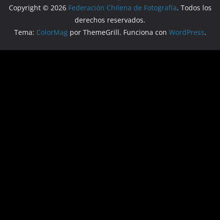
Copyright © 2026
Federación Chilena de Fotografía
. Todos los
derechos reservados.
Tema:
ColorMag
por ThemeGrill. Funciona con
WordPress
.