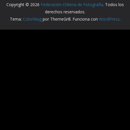
Copyright © 2026
Federación Chilena de Fotografía
. Todos los
derechos reservados.
Tema:
ColorMag
por ThemeGrill. Funciona con
WordPress
.