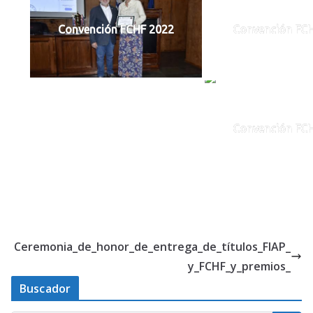
Convención FCHF 2022
Convención FC
Convención FC
Ceremonia_de_honor_de_entrega_de_títulos_FIAP_
y_FCHF_y_premios_
Buscador